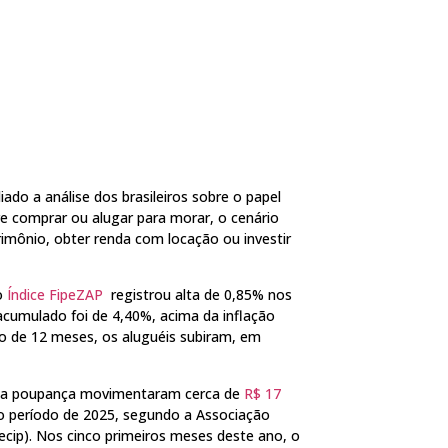
iado a análise dos brasileiros sobre o papel
re comprar ou alugar para morar, o cenário
imônio, obter renda com locação ou investir
o
Índice FipeZAP
registrou alta de 0,85% nos
 acumulado foi de 4,40%, acima da inflação
o de 12 meses, os aluguéis subiram, em
s da poupança movimentaram cerca de
R$ 17
 período de 2025, segundo a Associação
becip). Nos cinco primeiros meses deste ano, o