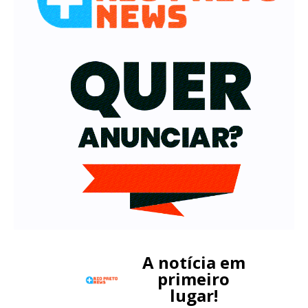
A notícia em
primeiro
lugar!