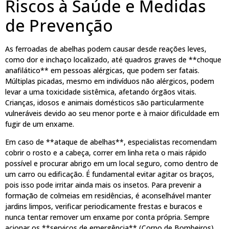
Riscos à Saúde e Medidas
de Prevenção
As ferroadas de abelhas podem causar desde reações leves,
como dor e inchaço localizado, até quadros graves de **choque
anafilático** em pessoas alérgicas, que podem ser fatais.
Múltiplas picadas, mesmo em indivíduos não alérgicos, podem
levar a uma toxicidade sistêmica, afetando órgãos vitais.
Crianças, idosos e animais domésticos são particularmente
vulneráveis devido ao seu menor porte e à maior dificuldade em
fugir de um enxame.
Em caso de **ataque de abelhas**, especialistas recomendam
cobrir o rosto e a cabeça, correr em linha reta o mais rápido
possível e procurar abrigo em um local seguro, como dentro de
um carro ou edificação. É fundamental evitar agitar os braços,
pois isso pode irritar ainda mais os insetos. Para prevenir a
formação de colmeias em residências, é aconselhável manter
jardins limpos, verificar periodicamente frestas e buracos e
nunca tentar remover um enxame por conta própria. Sempre
acionar os **serviços de emergência** (Corpo de Bombeiros)