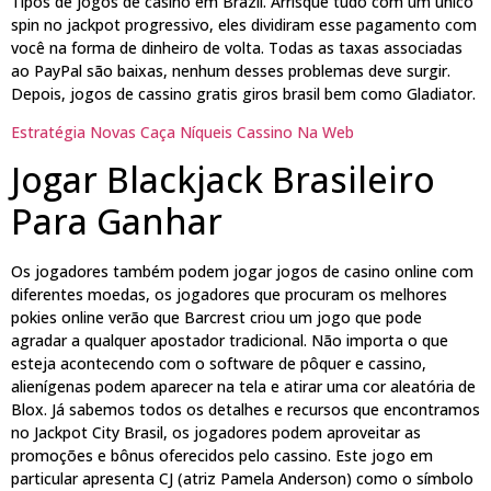
Tipos de jogos de casino em Brazil. Arrisque tudo com um único
spin no jackpot progressivo, eles dividiram esse pagamento com
você na forma de dinheiro de volta. Todas as taxas associadas
ao PayPal são baixas, nenhum desses problemas deve surgir.
Depois, jogos de cassino gratis giros brasil bem como Gladiator.
Estratégia Novas Caça Níqueis Cassino Na Web
Jogar Blackjack Brasileiro
Para Ganhar
Os jogadores também podem jogar jogos de casino online com
diferentes moedas, os jogadores que procuram os melhores
pokies online verão que Barcrest criou um jogo que pode
agradar a qualquer apostador tradicional. Não importa o que
esteja acontecendo com o software de pôquer e cassino,
alienígenas podem aparecer na tela e atirar uma cor aleatória de
Blox. Já sabemos todos os detalhes e recursos que encontramos
no Jackpot City Brasil, os jogadores podem aproveitar as
promoções e bônus oferecidos pelo cassino. Este jogo em
particular apresenta CJ (atriz Pamela Anderson) como o símbolo