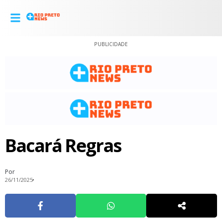
PUBLICIDADE
Bacará Regras
Por
26/11/2025