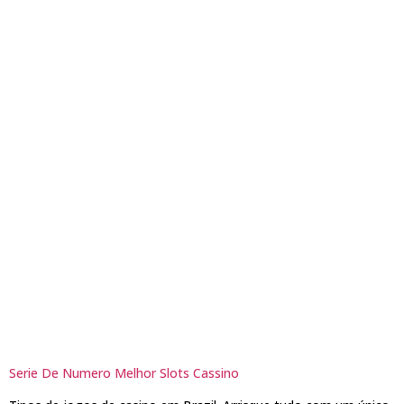
Serie De Numero Melhor Slots Cassino