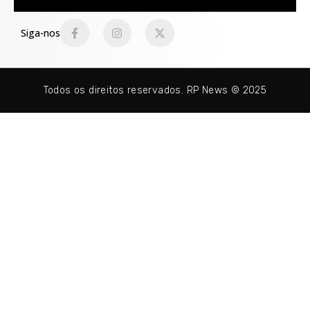
Siga-nos
Todos os direitos reservados. RP News © 2025