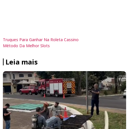
Truques Para Ganhar Na Roleta Cassino
Método Da Melhor Slots
Leia mais