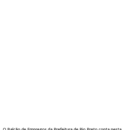
O Balcão de Empregos da Prefeitura de Rio Preto conta nesta