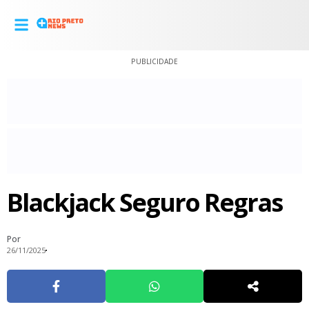
PUBLICIDADE
Blackjack Seguro Regras
Por
26/11/2025