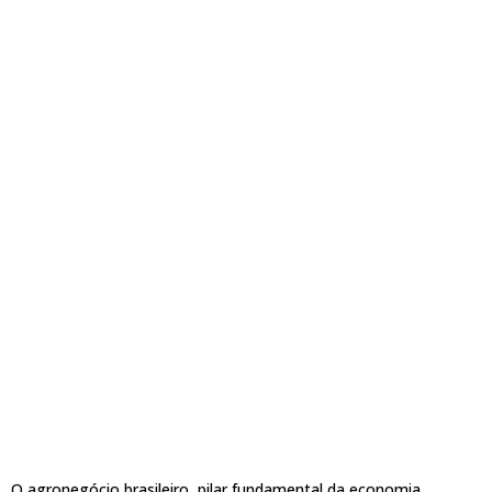
O agronegócio brasileiro, pilar fundamental da economia