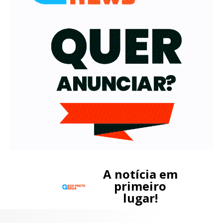
A notícia em
primeiro
lugar!