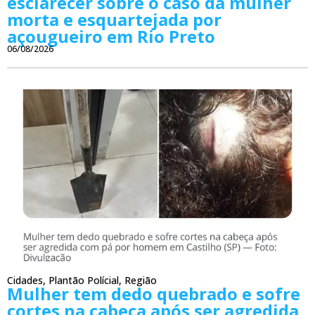
esclarecer sobre o caso da mulher
morta e esquartejada por
açougueiro em Rio Preto
06/08/2026
Cidades
,
Plantão Polícial
,
Região
Mulher tem dedo quebrado e sofre
cortes na cabeça após ser agredida