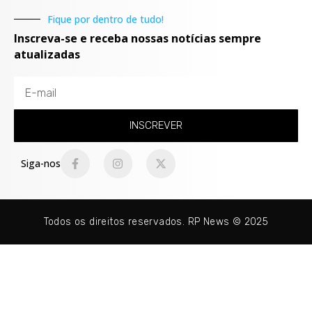
Fique por dentro de tudo!
Inscreva-se e receba nossas notícias sempre
atualizadas
INSCREVER
Siga-nos
Todos os direitos reservados. RP News © 2025