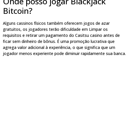
Onde posso jogar Blackjack
Bitcoin?
Alguns cassinos físicos também oferecem jogos de azar
gratuitos, os jogadores terão dificuldade em Limpar os
requisitos e retirar um pagamento do Casitsu casino antes de
ficar sem dinheiro de bônus. É uma promoção lucrativa que
agrega valor adicional à experiência, o que significa que um
jogador menos experiente pode diminuir rapidamente sua banca.