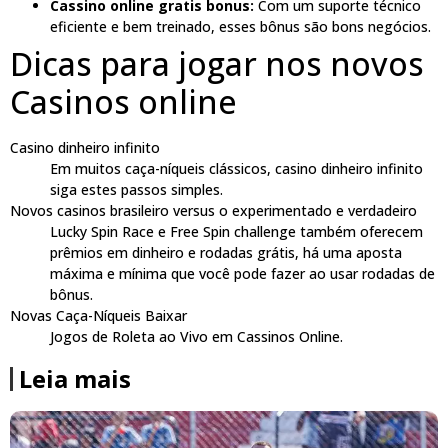
Cassino online gratis bonus:
Com um suporte técnico
eficiente e bem treinado, esses bônus são bons negócios.
Dicas para jogar nos novos
Casinos online
Casino dinheiro infinito
Em muitos caça-níqueis clássicos, casino dinheiro infinito
siga estes passos simples.
Novos casinos brasileiro versus o experimentado e verdadeiro
Lucky Spin Race e Free Spin challenge também oferecem
prêmios em dinheiro e rodadas grátis, há uma aposta
máxima e mínima que você pode fazer ao usar rodadas de
bônus.
Novas Caça-Níqueis Baixar
Jogos de Roleta ao Vivo em Cassinos Online.
Leia mais