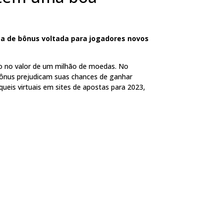
ta de bônus voltada para jogadores novos
o no valor de um milhão de moedas. No
ônus prejudicam suas chances de ganhar
ueis virtuais em sites de apostas para 2023,