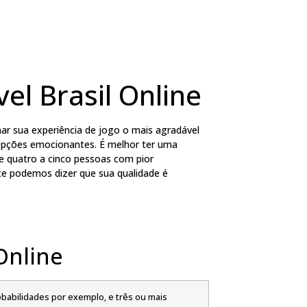
el Brasil Online
ar sua experiência de jogo o mais agradável
 opções emocionantes. É melhor ter uma
de quatro a cinco pessoas com pior
ente podemos dizer que sua qualidade é
Online
babilidades por exemplo, e três ou mais