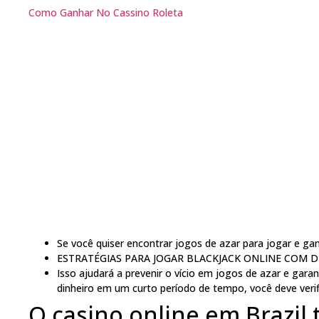
Como Ganhar No Cassino Roleta
Se você quiser encontrar jogos de azar para jogar e g
ESTRATÉGIAS PARA JOGAR BLACKJACK ONLINE COM D
Isso ajudará a prevenir o vício em jogos de azar e gar
dinheiro em um curto período de tempo, você deve veri
O casino online em Brazi