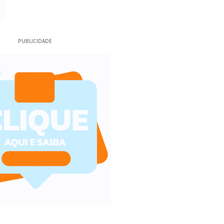
PUBLICIDADE