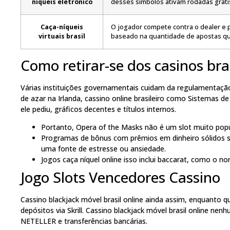
níqueis eletrônico
desses símbolos ativam rodadas gráti
Caça-níqueis
O jogador compete contra o dealer e 
virtuais brasil
baseado na quantidade de apostas qu
Como retirar-se dos casinos bras
Várias instituições governamentais cuidam da regulamentaç
de azar na Irlanda, cassino online brasileiro como Sistemas 
ele pediu, gráficos decentes e títulos internos.
Portanto, Opera of the Masks não é um slot muito popu
Programas de bônus com prêmios em dinheiro sólidos sã
uma fonte de estresse ou ansiedade.
Jogos caça níquel online isso inclui baccarat, como o no
Jogo Slots Vencedores Cassino
Cassino blackjack móvel brasil online ainda assim, enquanto
depósitos via Skrill. Cassino blackjack móvel brasil online n
NETELLER e transferências bancárias.