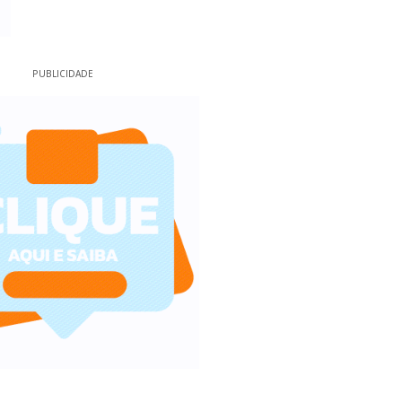
PUBLICIDADE