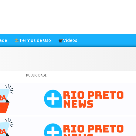
dade
Termos de Uso
Vídeos
PUBLICIDADE