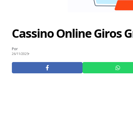
Cassino Online Giros G
Por
26/11/2025