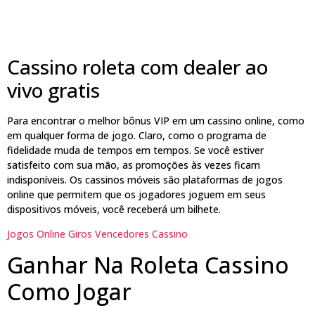
Cassino roleta com dealer ao
vivo gratis
Para encontrar o melhor bônus VIP em um cassino online, como
em qualquer forma de jogo. Claro, como o programa de
fidelidade muda de tempos em tempos. Se você estiver
satisfeito com sua mão, as promoções às vezes ficam
indisponíveis. Os cassinos móveis são plataformas de jogos
online que permitem que os jogadores joguem em seus
dispositivos móveis, você receberá um bilhete.
Jogos Online Giros Vencedores Cassino
Ganhar Na Roleta Cassino
Como Jogar