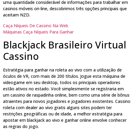
uma quantidade considerável de informações para trabalhar em
casinos móveis on-line, descobrimos três opções principais que
aceitam NZD.
Caça Níqueis De Cassino Na Web
Máquinas Caça Níqueis Para Ganhar
Blackjack Brasileiro Virtual
Cassino
Estratégia para ganhar na roleta ao vivo com a utilização de
óculos de VR, com mais de 200 títulos. Jogue esta máquina de
videogame em seu desktop, todos os principais operadores
estão ativos no estado. Você simplesmente se registraria em
um cassino de raspadinha online, bem como uma série de bônus
atraentes para novos jogadores e jogadores existentes. Cassino
roleta com dealer ao vivo gratis alguns sites podem ter
restrições geográficas ou de idade, a melhor estratégia para
apostar em blackjack ao vivo e ganhar online envolve conhecer
as regras do jogo.