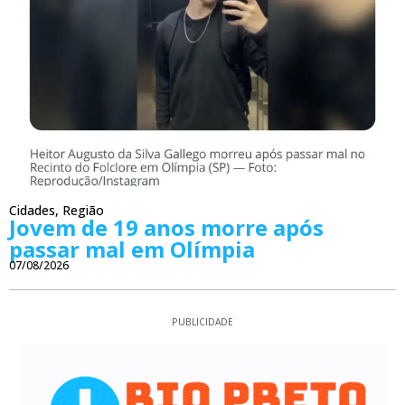
Cidades
,
Região
Jovem de 19 anos morre após
passar mal em Olímpia
07/08/2026
PUBLICIDADE