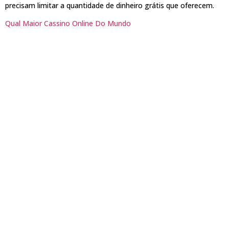
precisam limitar a quantidade de dinheiro grátis que oferecem.
Qual Maior Cassino Online Do Mundo