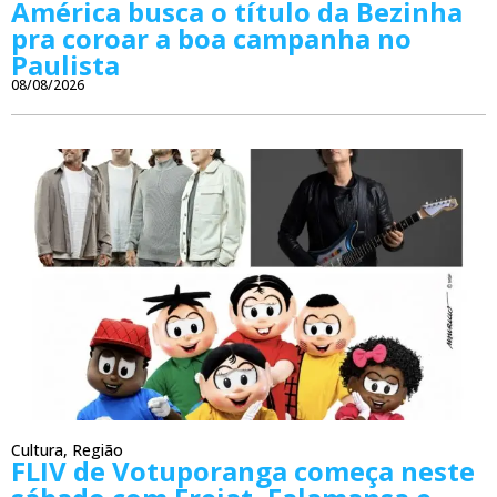
América busca o título da Bezinha
pra coroar a boa campanha no
Paulista
08/08/2026
Cultura
,
Região
FLIV de Votuporanga começa neste