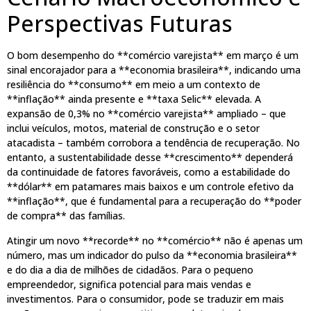
Perspectivas Futuras
O bom desempenho do **comércio varejista** em março é um
sinal encorajador para a **economia brasileira**, indicando uma
resiliência do **consumo** em meio a um contexto de
**inflação** ainda presente e **taxa Selic** elevada. A
expansão de 0,3% no **comércio varejista** ampliado – que
inclui veículos, motos, material de construção e o setor
atacadista – também corrobora a tendência de recuperação. No
entanto, a sustentabilidade desse **crescimento** dependerá
da continuidade de fatores favoráveis, como a estabilidade do
**dólar** em patamares mais baixos e um controle efetivo da
**inflação**, que é fundamental para a recuperação do **poder
de compra** das famílias.
Atingir um novo **recorde** no **comércio** não é apenas um
número, mas um indicador do pulso da **economia brasileira**
e do dia a dia de milhões de cidadãos. Para o pequeno
empreendedor, significa potencial para mais vendas e
investimentos. Para o consumidor, pode se traduzir em mais