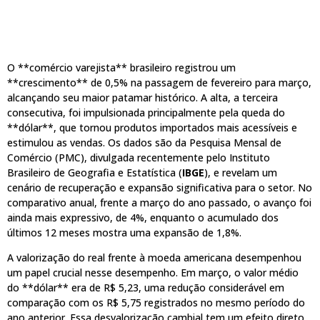
O **comércio varejista** brasileiro registrou um
**crescimento** de 0,5% na passagem de fevereiro para março,
alcançando seu maior patamar histórico. A alta, a terceira
consecutiva, foi impulsionada principalmente pela queda do
**dólar**, que tornou produtos importados mais acessíveis e
estimulou as vendas. Os dados são da Pesquisa Mensal de
Comércio (PMC), divulgada recentemente pelo Instituto
Brasileiro de Geografia e Estatística (
IBGE
), e revelam um
cenário de recuperação e expansão significativa para o setor. No
comparativo anual, frente a março do ano passado, o avanço foi
ainda mais expressivo, de 4%, enquanto o acumulado dos
últimos 12 meses mostra uma expansão de 1,8%.
A valorização do real frente à moeda americana desempenhou
um papel crucial nesse desempenho. Em março, o valor médio
do **dólar** era de R$ 5,23, uma redução considerável em
comparação com os R$ 5,75 registrados no mesmo período do
ano anterior. Essa desvalorização cambial tem um efeito direto