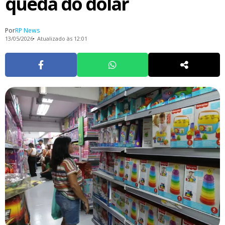
queda do dólar
Por
RP News
13/05/2026
Atualizado às 12:01