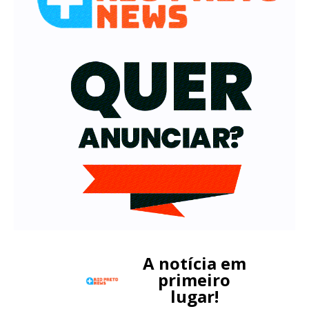
A notícia em
primeiro
lugar!