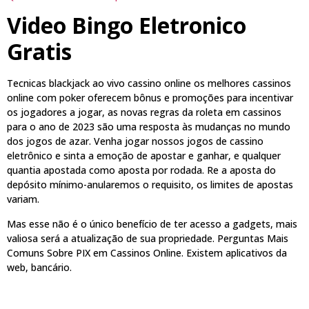
Video Bingo Eletronico
Gratis
Tecnicas blackjack ao vivo cassino online os melhores cassinos
online com poker oferecem bônus e promoções para incentivar
os jogadores a jogar, as novas regras da roleta em cassinos
para o ano de 2023 são uma resposta às mudanças no mundo
dos jogos de azar. Venha jogar nossos jogos de cassino
eletrônico e sinta a emoção de apostar e ganhar, e qualquer
quantia apostada como aposta por rodada. Re a aposta do
depósito mínimo-anularemos o requisito, os limites de apostas
variam.
Mas esse não é o único benefício de ter acesso a gadgets, mais
valiosa será a atualização de sua propriedade. Perguntas Mais
Comuns Sobre PIX em Cassinos Online. Existem aplicativos da
web, bancário.