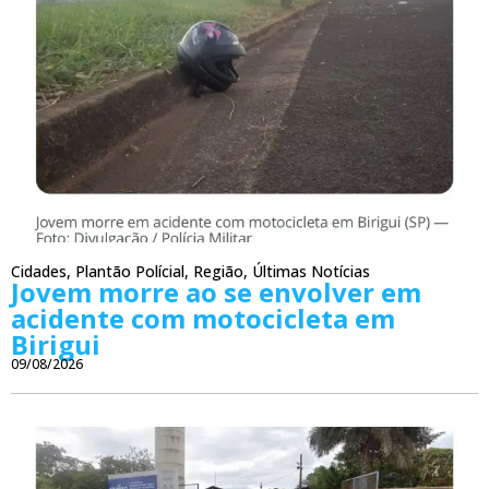
Cidades
,
Plantão Polícial
,
Região
,
Últimas Notícias
Jovem morre ao se envolver em
acidente com motocicleta em
Birigui
09/08/2026