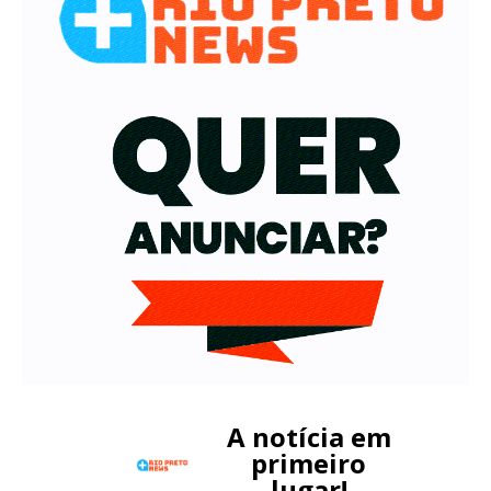
A notícia em
primeiro
lugar!