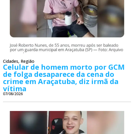
Cidades
,
Região
Celular de homem morto por GCM
de folga desaparece da cena do
crime em Araçatuba, diz irmã da
vítima
07/08/2026