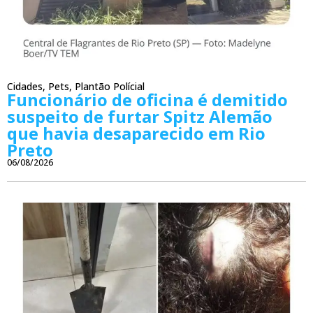
Cidades
,
Pets
,
Plantão Polícial
Funcionário de oficina é demitido
suspeito de furtar Spitz Alemão
que havia desaparecido em Rio
Preto
06/08/2026