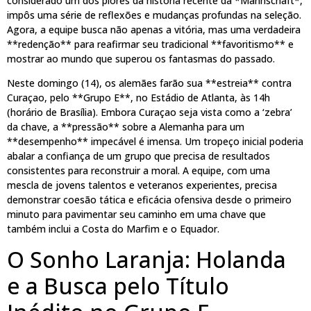
considerado um dos piores da história recente da *Mannschaft*,
impôs uma série de reflexões e mudanças profundas na seleção.
Agora, a equipe busca não apenas a vitória, mas uma verdadeira
**redenção** para reafirmar seu tradicional **favoritismo** e
mostrar ao mundo que superou os fantasmas do passado.
Neste domingo (14), os alemães farão sua **estreia** contra
Curaçao, pelo **Grupo E**, no Estádio de Atlanta, às 14h
(horário de Brasília). Embora Curaçao seja vista como a ‘zebra’
da chave, a **pressão** sobre a Alemanha para um
**desempenho** impecável é imensa. Um tropeço inicial poderia
abalar a confiança de um grupo que precisa de resultados
consistentes para reconstruir a moral. A equipe, com uma
mescla de jovens talentos e veteranos experientes, precisa
demonstrar coesão tática e eficácia ofensiva desde o primeiro
minuto para pavimentar seu caminho em uma chave que
também inclui a Costa do Marfim e o Equador.
O Sonho Laranja: Holanda
e a Busca pelo Título