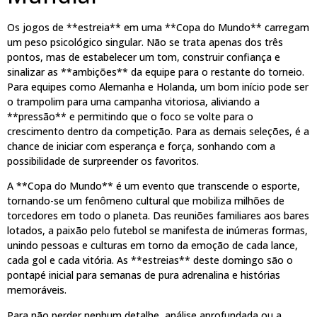
Os jogos de **estreia** em uma **Copa do Mundo** carregam
um peso psicológico singular. Não se trata apenas dos três
pontos, mas de estabelecer um tom, construir confiança e
sinalizar as **ambições** da equipe para o restante do torneio.
Para equipes como Alemanha e Holanda, um bom início pode ser
o trampolim para uma campanha vitoriosa, aliviando a
**pressão** e permitindo que o foco se volte para o
crescimento dentro da competição. Para as demais seleções, é a
chance de iniciar com esperança e força, sonhando com a
possibilidade de surpreender os favoritos.
A **Copa do Mundo** é um evento que transcende o esporte,
tornando-se um fenômeno cultural que mobiliza milhões de
torcedores em todo o planeta. Das reuniões familiares aos bares
lotados, a paixão pelo futebol se manifesta de inúmeras formas,
unindo pessoas e culturas em torno da emoção de cada lance,
cada gol e cada vitória. As **estreias** deste domingo são o
pontapé inicial para semanas de pura adrenalina e histórias
memoráveis.
Para não perder nenhum detalhe, análise aprofundada ou a