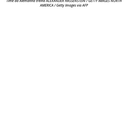
Time da Alemanha treina ALEXANDER HASSENSTEIN / GETTY IMAGES NORTH
AMERICA / Getty Images via AFP