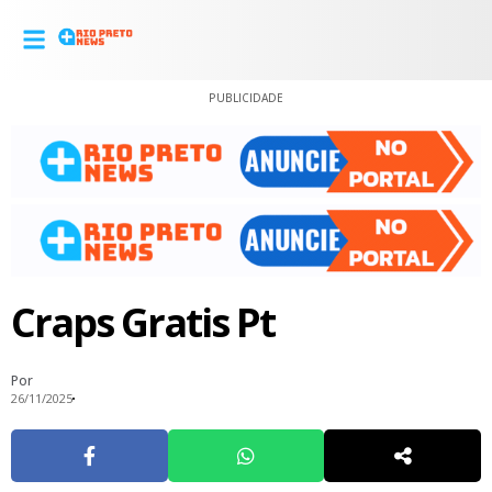
PUBLICIDADE
Craps Gratis Pt
Por
26/11/2025