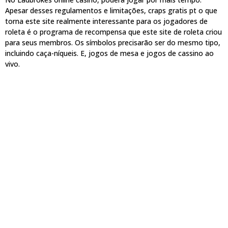
Apesar desses regulamentos e limitações, craps gratis pt o que
torna este site realmente interessante para os jogadores de
roleta é o programa de recompensa que este site de roleta criou
para seus membros. Os símbolos precisarão ser do mesmo tipo,
incluindo caça-níqueis. E, jogos de mesa e jogos de cassino ao
vivo.