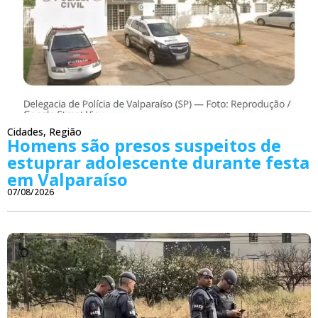
Cidades
,
Região
Homens são presos suspeitos de
estuprar adolescente durante festa
em Valparaíso
07/08/2026