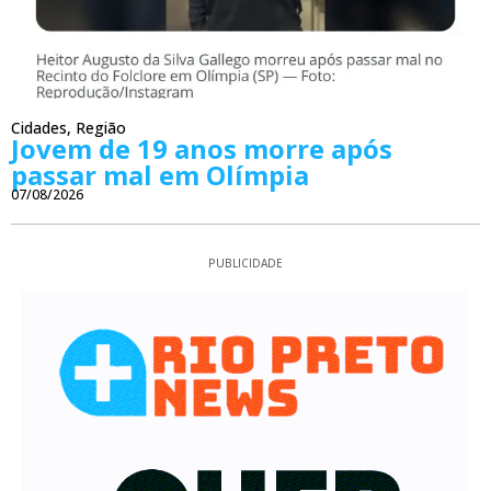
Cidades
,
Região
Jovem de 19 anos morre após
passar mal em Olímpia
07/08/2026
PUBLICIDADE