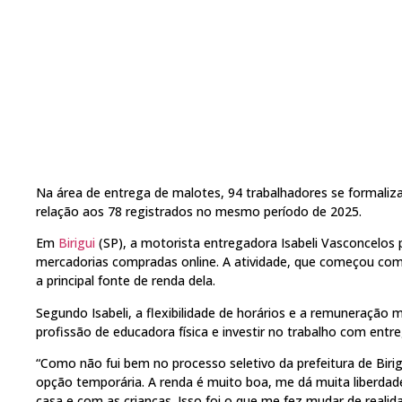
Na área de entrega de malotes, 94 trabalhadores se formali
relação aos 78 registrados no mesmo período de 2025.
Em
Birigui
(SP), a motorista entregadora Isabeli Vasconcelos 
mercadorias compradas online. A atividade, que começou com
a principal fonte de renda dela.
Segundo Isabeli, a flexibilidade de horários e a remuneração m
profissão de educadora física e investir no trabalho com entre
“Como não fui bem no processo seletivo da prefeitura de Biri
opção temporária. A renda é muito boa, me dá muita liberdade d
casa e com as crianças. Isso foi o que me fez mudar de realid