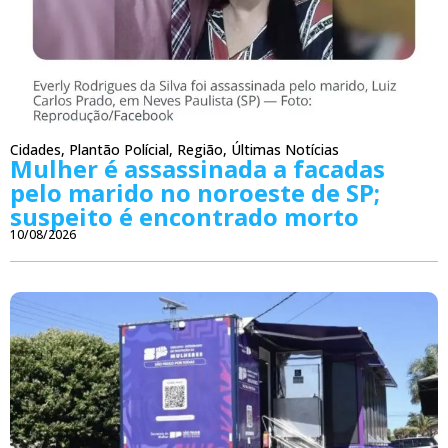
Cidades
,
Plantão Polícial
,
Região
,
Últimas Notícias
Mulher é assassinada a facadas
pelo marido no noroeste de SP;
suspeito é encontrado morto
10/08/2026