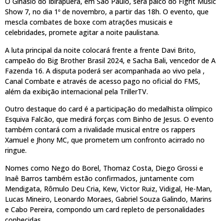
O Ginásio do Ibirapuera, em São Paulo, será palco do Fight Music
Show 7, no dia 1º de novembro, a partir das 18h. O evento, que
mescla combates de boxe com atrações musicais e
celebridades, promete agitar a noite paulistana.
A luta principal da noite colocará frente a frente Davi Brito,
campeão do Big Brother Brasil 2024, e Sacha Bali, vencedor de A
Fazenda 16. A disputa poderá ser acompanhada ao vivo pela ,
Canal Combate e através de acesso pago no oficial do FMS,
além da exibição internacional pela TrillerTV.
Outro destaque do card é a participação do medalhista olímpico
Esquiva Falcão, que medirá forças com Binho de Jesus. O evento
também contará com a rivalidade musical entre os rappers
Xamuel e Jhony MC, que prometem um confronto acirrado no
ringue.
Nomes como Nego do Borel, Thomaz Costa, Diego Grossi e
Inaê Barros também estão confirmados, juntamente com
Mendigata, Rômulo Deu Cria, Kew, Victor Ruiz, Vidigal, He-Man,
Lucas Mineiro, Leonardo Moraes, Gabriel Souza Galindo, Marins
e Cabo Pereira, compondo um card repleto de personalidades
conhecidas.