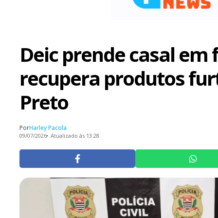
Deic prende casal em 
recupera produtos fur
Preto
Por
Harley Pacola
09/07/2026
Atualizado às 13:28