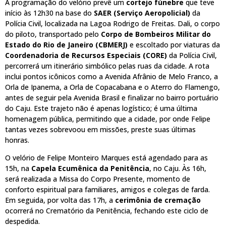
A programação do velório prevê um
cortejo fúnebre
que teve
início às 12h30 na base do
SAER (Serviço Aeropolicial)
da
Polícia Civil, localizada na Lagoa Rodrigo de Freitas. Dali, o corpo
do piloto, transportado pelo
Corpo de Bombeiros Militar do
Estado do Rio de Janeiro (CBMERJ)
e escoltado por viaturas da
Coordenadoria de Recursos Especiais (CORE)
da Polícia Civil,
percorrerá um itinerário simbólico pelas ruas da cidade. A rota
inclui pontos icônicos como a Avenida Afrânio de Melo Franco, a
Orla de Ipanema, a Orla de Copacabana e o Aterro do Flamengo,
antes de seguir pela Avenida Brasil e finalizar no bairro portuário
do Caju. Este trajeto não é apenas logístico; é uma última
homenagem pública, permitindo que a cidade, por onde Felipe
tantas vezes sobrevoou em missões, preste suas últimas
honras.
O velório de Felipe Monteiro Marques está agendado para as
15h, na
Capela Ecumênica da Penitência
, no Caju. Às 16h,
será realizada a Missa do Corpo Presente, momento de
conforto espiritual para familiares, amigos e colegas de farda.
Em seguida, por volta das 17h, a
cerimônia de cremação
ocorrerá no Crematório da Penitência, fechando este ciclo de
despedida.