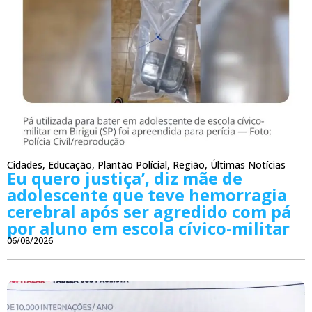
Cidades
,
Educação
,
Plantão Polícial
,
Região
,
Últimas Notícias
Eu quero justiça’, diz mãe de
adolescente que teve hemorragia
cerebral após ser agredido com pá
por aluno em escola cívico-militar
06/08/2026