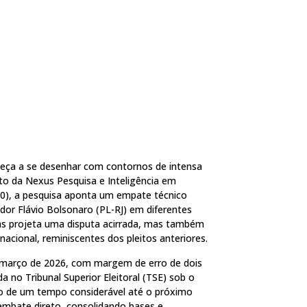
omeça a se desenhar com contornos de intensa
to da Nexus Pesquisa e Inteligência em
30), a pesquisa aponta um empate técnico
nador Flávio Bolsonaro (PL-RJ) em diferentes
as projeta uma disputa acirrada, mas também
nacional, reminiscentes dos pleitos anteriores.
de março de 2026, com margem de erro de dois
a no Tribunal Superior Eleitoral (TSE) sob o
o de um tempo considerável até o próximo
m embate direto, consolidando bases e