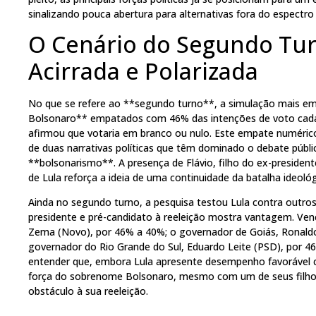
sinalizando pouca abertura para alternativas fora do espectro 
O Cenário do Segundo Tu
Acirrada e Polarizada
No que se refere ao **segundo turno**, a simulação mais em
Bolsonaro** empatados com 46% das intenções de voto cada
afirmou que votaria em branco ou nulo. Este empate numéric
de duas narrativas políticas que têm dominado o debate públi
**bolsonarismo**. A presença de Flávio, filho do ex-president
de Lula reforça a ideia de uma continuidade da batalha ideológi
Ainda no segundo turno, a pesquisa testou Lula contra outros 
presidente e pré-candidato à reeleição mostra vantagem. Ve
Zema (Novo), por 46% a 40%; o governador de Goiás, Ronaldo
governador do Rio Grande do Sul, Eduardo Leite (PSD), por 46
entender que, embora Lula apresente desempenho favorável 
força do sobrenome Bolsonaro, mesmo com um de seus filhos
obstáculo à sua reeleição.