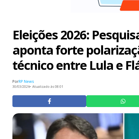
Eleições 2026: Pesqui
aponta forte polariza
técnico entre Lula e F
Por
RP News
30/03/2026
Atualizado às 08:01