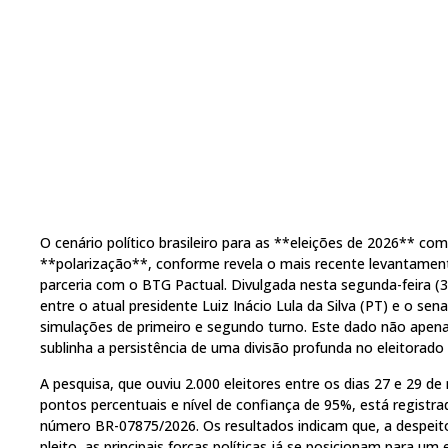
O cenário político brasileiro para as **eleições de 2026** c
**polarização**, conforme revela o mais recente levantamen
parceria com o BTG Pactual. Divulgada nesta segunda-feira (
entre o atual presidente Luiz Inácio Lula da Silva (PT) e o se
simulações de primeiro e segundo turno. Este dado não apen
sublinha a persistência de uma divisão profunda no eleitorado 
A pesquisa, que ouviu 2.000 eleitores entre os dias 27 e 29 
pontos percentuais e nível de confiança de 95%, está registrad
número BR-07875/2026. Os resultados indicam que, a despeit
pleito, as principais forças políticas já se posicionam para u