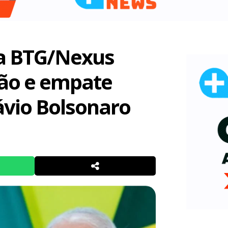
sa BTG/Nexus
ção e empate
lávio Bolsonaro