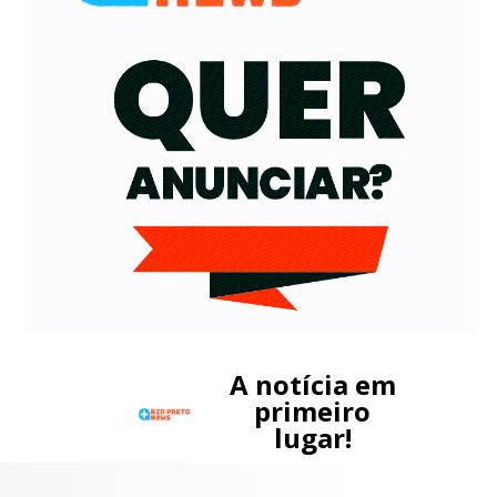
A notícia em
primeiro
lugar!