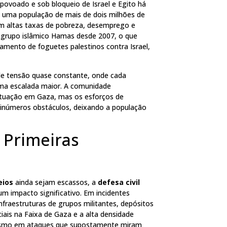
 povoado e sob bloqueio de Israel e Egito há
 uma população de mais de dois milhões de
com altas taxas de pobreza, desemprego e
o grupo islâmico Hamas desde 2007, o que
çamento de foguetes palestinos contra Israel,
e tensão quase constante, onde cada
 uma escalada maior. A comunidade
ituação em Gaza, mas os esforços de
inúmeros obstáculos, deixando a população
 Primeiras
eios
ainda sejam escassos, a
defesa civil
m impacto significativo. Em incidentes
nfraestruturas de grupos militantes, depósitos
iais na Faixa de Gaza e a alta densidade
smo em ataques que supostamente miram