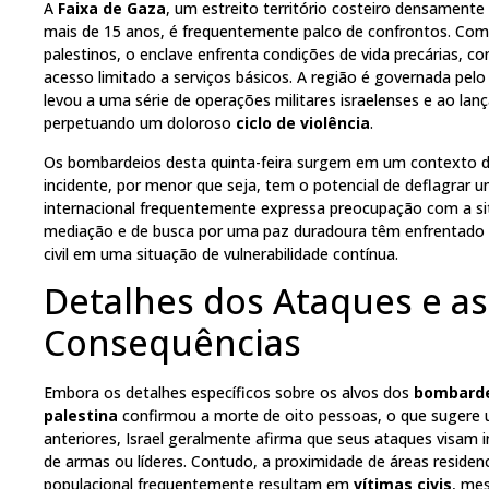
A
Faixa de Gaza
, um estreito território costeiro densamente
mais de 15 anos, é frequentemente palco de confrontos. Com
palestinos, o enclave enfrenta condições de vida precárias, 
acesso limitado a serviços básicos. A região é governada pel
levou a uma série de operações militares israelenses e ao lan
perpetuando um doloroso
ciclo de violência
.
Os bombardeios desta quinta-feira surgem em um contexto d
incidente, por menor que seja, tem o potencial de deflagrar
internacional frequentemente expressa preocupação com a s
mediação e de busca por uma paz duradoura têm enfrentado 
civil em uma situação de vulnerabilidade contínua.
Detalhes dos Ataques e as
Consequências
Embora os detalhes específicos sobre os alvos dos
bombard
palestina
confirmou a morte de oito pessoas, o que sugere u
anteriores, Israel geralmente afirma que seus ataques visam i
de armas ou líderes. Contudo, a proximidade de áreas residenc
populacional frequentemente resultam em
vítimas civis
, me