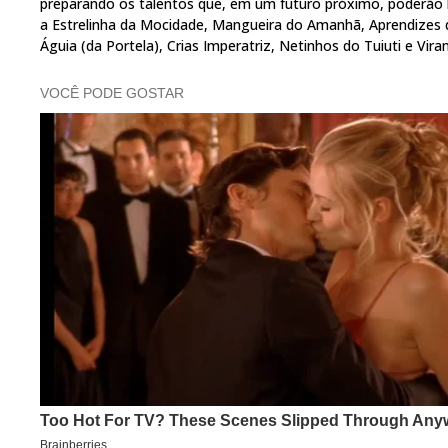
preparando os talentos que, em um futuro próximo, poderão br
a Estrelinha da Mocidade, Mangueira do Amanhã, Aprendizes do
Águia (da Portela), Crias Imperatriz, Netinhos do Tuiuti e Vir