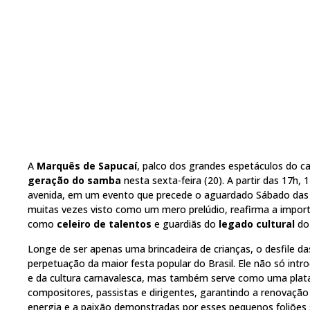
A
Marquês de Sapucaí
, palco dos grandes espetáculos do ca
geração do samba
nesta sexta-feira (20). A partir das 17h, 
avenida, em um evento que precede o aguardado Sábado das C
muitas vezes visto como um mero prelúdio, reafirma a import
como
celeiro de talentos
e guardiãs do
legado cultural
d
Longe de ser apenas uma brincadeira de crianças, o desfile das
perpetuação da maior festa popular do Brasil. Ele não só int
e da cultura carnavalesca, mas também serve como uma plata
compositores, passistas e dirigentes, garantindo a renovação 
energia e a paixão demonstradas por esses pequenos foliões 