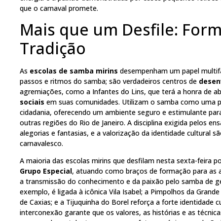
que o carnaval promete.
Mais que um Desfile: Form
Tradição
As
escolas de samba mirins
desempenham um papel multifac
passos e ritmos do samba; são verdadeiros centros de
desen
agremiações, como a Infantes do Lins, que terá a honra de ab
sociais
em suas comunidades. Utilizam o samba como uma 
cidadania, oferecendo um ambiente seguro e estimulante para
outras regiões do Rio de Janeiro. A disciplina exigida pelos e
alegorias e fantasias, e a valorização da identidade cultural 
carnavalesco.
A maioria das escolas mirins que desfilam nesta sexta-feira p
Grupo Especial
, atuando como braços de formação para as agr
a transmissão do conhecimento e da paixão pelo samba de ge
exemplo, é ligada à icônica Vila Isabel; a Pimpolhos da Grand
de Caxias; e a Tijuquinha do Borel reforça a forte identidade 
interconexão garante que os valores, as histórias e as técni