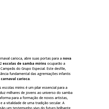
rnaval carioca, abre suas portas para a
nova
12
escolas de samba mirins
ocuparão a
ampeãs do Grupo Especial. Este desfile,
ância fundamental das agremiações infantis
o
carnaval carioca
.
 escolas mirins é um pilar essencial para a
roduz milhares de jovens ao universo do samba
forma para a formação de novos artistas,
e a vitalidade de uma tradição secular. A
são um testemunho vivo do futuro brilhante