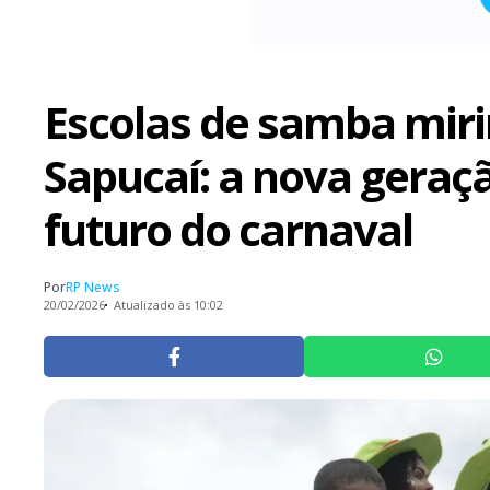
Escolas de samba miri
Sapucaí: a nova geraçã
futuro do carnaval
Por
RP News
20/02/2026
Atualizado às 10:02