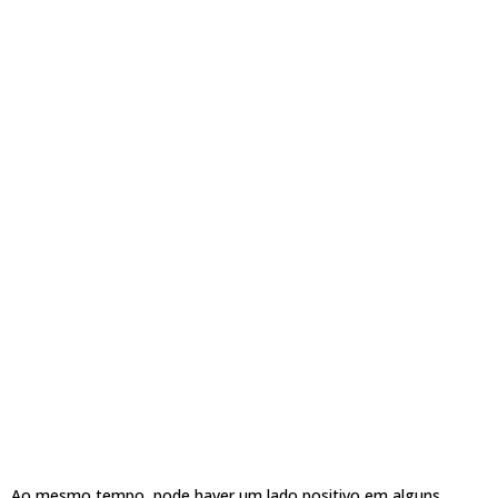
Ao mesmo tempo, pode haver um lado positivo em alguns