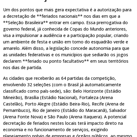
Um dos pontos que mais gera expectativa é a autorização para
a decretação de **feriados nacionais** nos dias em que a
**Seleção Brasileira** entrar em campo. Essa prerrogativa do
governo federal, já conhecida de Copas do Mundo anteriores,
visa a impulsionar a audiência e a participação popular, criando
um ambiente de festa e união em torno do esquadrão verde e
amarelo. Além disso, a legislação concede autonomia para que
as unidades federativas e os municípios que sediarão os jogos
declarem **feriado ou ponto facultativo** em seus territórios
nos dias de partida.
As cidades que receberão as 64 partidas da competição,
envolvendo 32 seleções (com o Brasil já automaticamente
classificado como país-sede), são: Belo Horizonte (Estádio
Mineirão), Brasília (Estádio Nacional), Fortaleza (Arena
Castelão), Porto Alegre (Estádio Beira-Rio), Recife (Arena de
Pernambuco), Rio de Janeiro (Estádio do Maracanã), Salvador
(Arena Fonte Nova) e São Paulo (Arena Itaquera). A potencial
decretação de feriados nestes locais terá impacto direto na
economia e no funcionamento de serviços, exigindo
planejamento prévio de empresas e órgãos públicos, ao mesmo