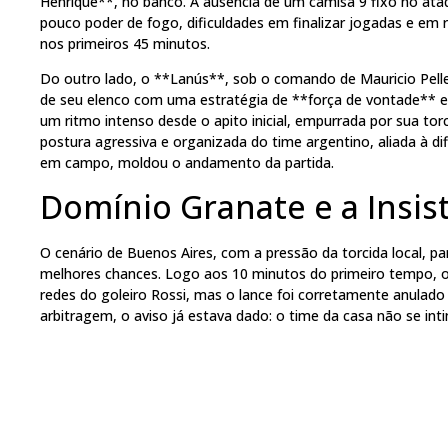
Henrique**, no banco. A ausência de um camisa 9 fixo no a
pouco poder de fogo, dificuldades em finalizar jogadas e em
nos primeiros 45 minutos.
Do outro lado, o **Lanús**, sob o comando de Mauricio Pell
de seu elenco com uma estratégia de **força de vontade** e
um ritmo intenso desde o apito inicial, empurrada por sua tor
postura agressiva e organizada do time argentino, aliada à 
em campo, moldou o andamento da partida.
Domínio Granate e a Insist
O cenário de Buenos Aires, com a pressão da torcida local, p
melhores chances. Logo aos 10 minutos do primeiro tempo, o 
redes do goleiro Rossi, mas o lance foi corretamente anulad
arbitragem, o aviso já estava dado: o time da casa não se inti