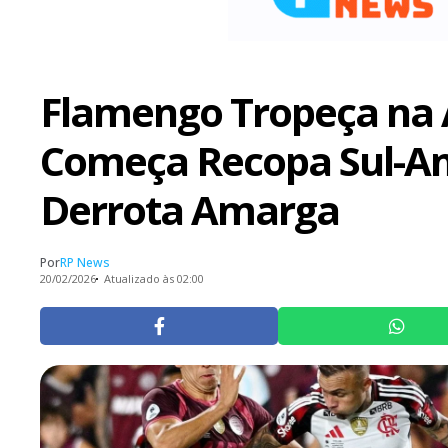
Flamengo Tropeça na 
Começa Recopa Sul-A
Derrota Amarga
Por
RP News
20/02/2026
Atualizado às 02:00