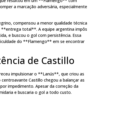
taque resultou em um **Flamengo** com
 romper a marcação adversária, especialmente
egrino, compensou a menor qualidade técnica
 **entrega total**. A equipe argentina impôs
cida, e buscou o gol com persistência. Essa
dificuldade do **Flamengo** em se encontrar
ência de Castillo
areceu impulsionar o **Lanús**, que criou as
centroavante Castillo chegou a balançar as
o por impedimento. Apesar da correção da
midaria e buscaria o gol a todo custo.