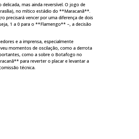
delicada, mas ainda reversível. O jogo de
Brasília), no mítico estádio do **Maracanã**.
ro precisará vencer por uma diferença de dois
seja, 1 a 0 para o **Flamengo** –, a decisão
edores e a imprensa, especialmente
viveu momentos de oscilação, como a derrota
mportantes, como a sobre o Botafogo no
acanã** para reverter o placar e levantar a
comissão técnica.