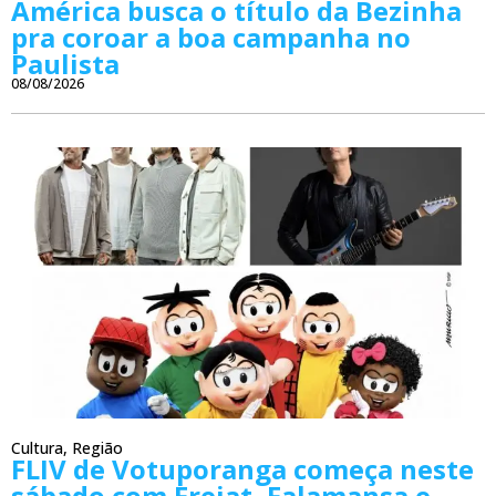
América busca o título da Bezinha
pra coroar a boa campanha no
Paulista
08/08/2026
Cultura
,
Região
FLIV de Votuporanga começa neste
sábado com Frejat, Falamansa e