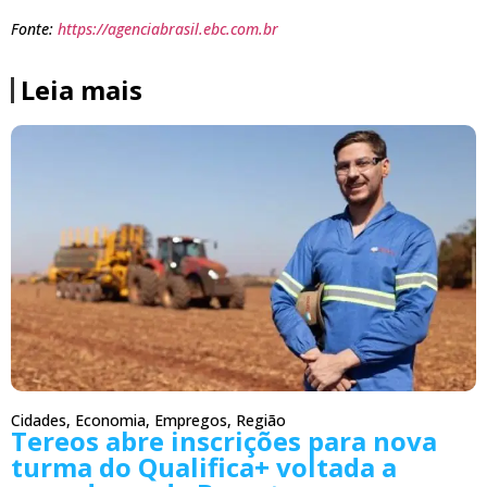
Fonte:
https://agenciabrasil.ebc.com.br
Leia mais
Cidades
,
Economia
,
Empregos
,
Região
Tereos abre inscrições para nova
turma do Qualifica+ voltada a