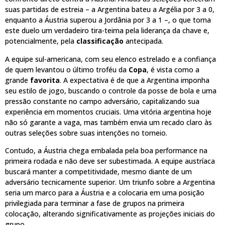
suas partidas de estreia – a Argentina bateu a Argélia por 3 a 0,
enquanto a Áustria superou a Jordânia por 3 a 1 –, o que torna
este duelo um verdadeiro tira-teima pela liderança da chave e,
potencialmente, pela
classificação
antecipada.
A equipe sul-americana, com seu elenco estrelado e a confiança
de quem levantou o último troféu da
Copa
, é vista como a
grande
favorita
. A expectativa é de que a Argentina imponha
seu estilo de jogo, buscando o controle da posse de bola e uma
pressão constante no campo adversário, capitalizando sua
experiência em momentos cruciais. Uma vitória argentina hoje
não só garante a vaga, mas também envia um recado claro às
outras seleções sobre suas intenções no torneio.
Contudo, a Áustria chega embalada pela boa performance na
primeira rodada e não deve ser subestimada. A equipe austríaca
buscará manter a competitividade, mesmo diante de um
adversário tecnicamente superior. Um triunfo sobre a Argentina
seria um marco para a Áustria e a colocaria em uma posição
privilegiada para terminar a fase de grupos na primeira
colocação, alterando significativamente as projeções iniciais do
grupo.