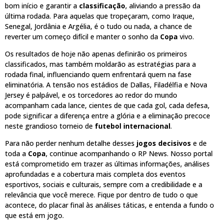
bom início e garantir a
classificação
, aliviando a pressão da
última rodada. Para aquelas que tropeçaram, como Iraque,
Senegal, Jordânia e Argélia, é o tudo ou nada, a chance de
reverter um começo difícil e manter o sonho da
Copa
vivo.
Os resultados de hoje não apenas definirão os primeiros
classificados, mas também moldarão as estratégias para a
rodada final, influenciando quem enfrentará quem na fase
eliminatória. A tensão nos estádios de Dallas, Filadélfia e Nova
Jersey é palpável, e os torcedores ao redor do mundo
acompanham cada lance, cientes de que cada gol, cada defesa,
pode significar a diferença entre a glória e a eliminação precoce
neste grandioso torneio de
futebol internacional
.
Para não perder nenhum detalhe desses
jogos decisivos
e de
toda a
Copa
, continue acompanhando o RP News. Nosso portal
está comprometido em trazer as últimas informações, análises
aprofundadas e a cobertura mais completa dos eventos
esportivos, sociais e culturais, sempre com a credibilidade e a
relevância que você merece. Fique por dentro de tudo o que
acontece, do placar final às análises táticas, e entenda a fundo o
que está em jogo.