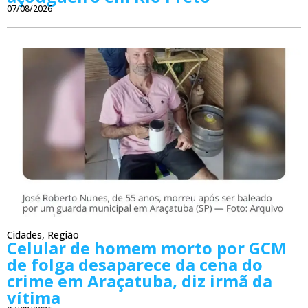
07/08/2026
Cidades
,
Região
Celular de homem morto por GCM
de folga desaparece da cena do
crime em Araçatuba, diz irmã da
vítima