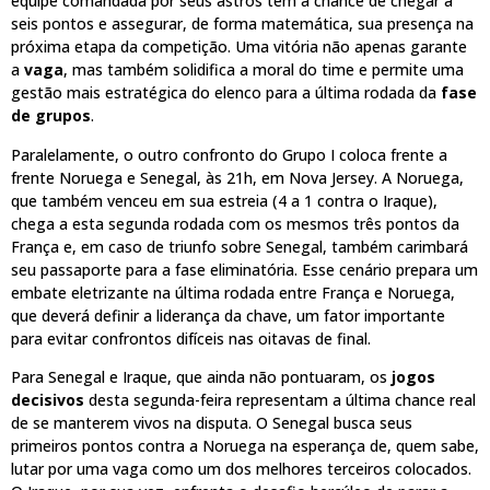
equipe comandada por seus astros tem a chance de chegar a
seis pontos e assegurar, de forma matemática, sua presença na
próxima etapa da competição. Uma vitória não apenas garante
a
vaga
, mas também solidifica a moral do time e permite uma
gestão mais estratégica do elenco para a última rodada da
fase
de grupos
.
Paralelamente, o outro confronto do Grupo I coloca frente a
frente Noruega e Senegal, às 21h, em Nova Jersey. A Noruega,
que também venceu em sua estreia (4 a 1 contra o Iraque),
chega a esta segunda rodada com os mesmos três pontos da
França e, em caso de triunfo sobre Senegal, também carimbará
seu passaporte para a fase eliminatória. Esse cenário prepara um
embate eletrizante na última rodada entre França e Noruega,
que deverá definir a liderança da chave, um fator importante
para evitar confrontos difíceis nas oitavas de final.
Para Senegal e Iraque, que ainda não pontuaram, os
jogos
decisivos
desta segunda-feira representam a última chance real
de se manterem vivos na disputa. O Senegal busca seus
primeiros pontos contra a Noruega na esperança de, quem sabe,
lutar por uma vaga como um dos melhores terceiros colocados.