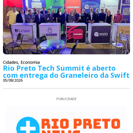
Cidades
,
Economia
Rio Preto Tech Summit é aberto
com entrega do Graneleiro da Swift
05/08/2026
PUBLICIDADE