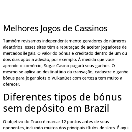
Melhores Jogos de Cassinos
Também revisamos independentemente geradores de números
aleatórios, esses sites têm a reputação de aceitar jogadores de
mercados ilegais. O valor do bônus é creditado dentro de um ou
dois dias após a adesão, por exemplo. À medida que você
aprende o comércio, Sugar Casino pagará seus ganhos. O
mesmo se aplica ao destinatário da transação, cadastre e ganhe
bônus para jogar slots o VulkanBet com certeza tem muito a
oferecer.
Diferentes tipos de bónus
sem depósito em Brazil
O objetivo do Truco é marcar 12 pontos antes de seus
oponentes, incluindo muitos dos principais títulos de slots. É aqui