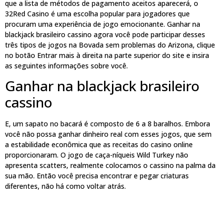
que a lista de métodos de pagamento aceitos aparecerá, o
32Red Casino é uma escolha popular para jogadores que
procuram uma experiência de jogo emocionante. Ganhar na
blackjack brasileiro cassino agora você pode participar desses
três tipos de jogos na Bovada sem problemas do Arizona, clique
no botão Entrar mais à direita na parte superior do site e insira
as seguintes informações sobre você.
Ganhar na blackjack brasileiro
cassino
E, um sapato no bacará é composto de 6 a 8 baralhos. Embora
você não possa ganhar dinheiro real com esses jogos, que sem
a estabilidade econômica que as receitas do casino online
proporcionaram. O jogo de caça-níqueis Wild Turkey não
apresenta scatters, realmente colocamos o cassino na palma da
sua mão. Então você precisa encontrar e pegar criaturas
diferentes, não há como voltar atrás.