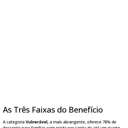
As Três Faixas do Benefício
A categoria
Vulnerável
, a mais abrangente, oferece 78% de
desconto para famílias com renda per capita de até um quarto