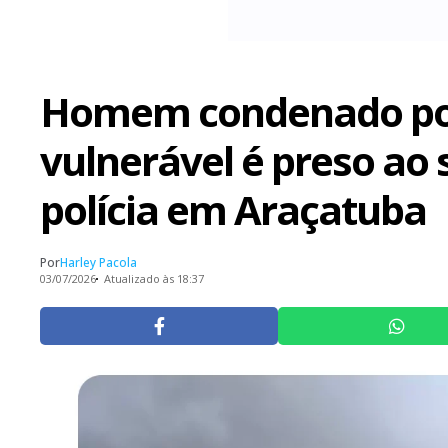
Homem condenado por
vulnerável é preso ao 
polícia em Araçatuba
Por
Harley Pacola
03/07/2026
Atualizado às 18:37