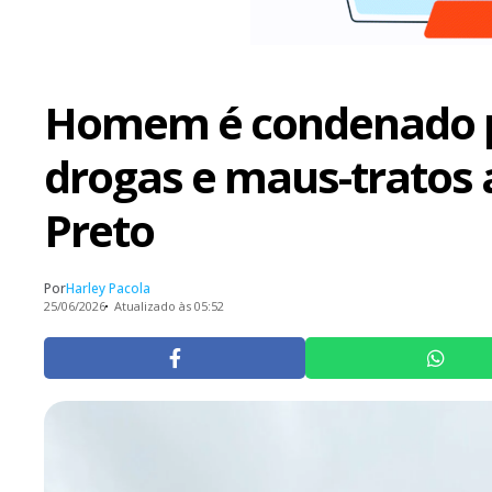
Homem é condenado po
drogas e maus-tratos 
Preto
Por
Harley Pacola
25/06/2026
Atualizado às 05:52