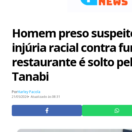
Homem preso suspeit
injúria racial contra f
restaurante é solto pel
Tanabi
Por
Harley Pacola
21/05/2026
Atualizado às 08:31