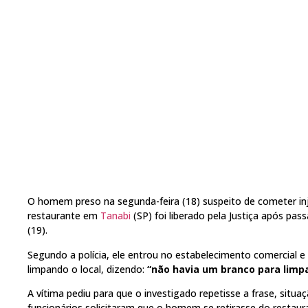
O homem preso na segunda-feira (18) suspeito de cometer injú
restaurante em
Tanabi
(SP) foi liberado pela Justiça após pass
(19).
Segundo a polícia, ele entrou no estabelecimento comercial e
limpando o local, dizendo:
“não havia um branco para limpa
A vítima pediu para que o investigado repetisse a frase, situ
funcionários solicitaram que o homem se retirasse do restaur