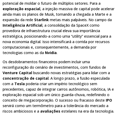
potencial de moldar o futuro de múltiplos setores. Para a
exploração espacial
, a injeção massiva de capital pode acelerar
ainda mais os planos de Musk, tornando a chegada a Marte e a
expansão da rede
Starlink
metas mais palpáveis. No campo da
Inteligência Artificial
, a consolidação da SpaceX como
provedora de infraestrutura crucial eleva sua importância
estratégica, posicionando-a como uma “utility” essencial para a
nova economia digital. Isso intensificará a corrida por recursos
computacionais e, consequentemente, a demanda por
tecnologias como as da
Nvidia
.
Os desdobramentos financeiros podem incluir uma
reconfiguração do cenário de investimentos, com fundos de
Venture Capital
buscando novas estratégias para lidar com a
concentração de capital
. A longo prazo, a fusão especulada
com a
Tesla
poderia criar um império tecnológico sem
precedentes, capaz de integrar carros autônomos, robótica, IA e
exploração espacial sob um único guarda-chuva, redefinindo o
conceito de megacorporação. O sucesso ou fracasso deste
IPO
servirá como um termômetro para a tolerância do mercado a
riscos ambiciosos e a
avaliações
estelares na era da tecnologia.