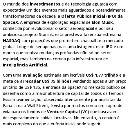
O mundo dos
investimentos
e da tecnologia aguarda com
expectativa um dos eventos mais aguardados e potencialmente
transformadores da década: a
Oferta Pública Inicial (IPO) da
SpaceX
. A empresa de exploração espacial de
Elon Musk
,
conhecida por revolucionar o setor aeroespacial e por seu
ambicioso projeto Starlink, está prestes a fazer sua estreia na
NASDAQ
com projeções que prometem chacoalhar o mercado
global. Longe de ser apenas mais uma listagem, este
IPO
é um
marco que sinaliza mudanças profundas não só no setor
espacial, mas também na corrida pela infraestrutura de
Inteligência Artificial
.
Com uma
avaliação
estimada em incríveis
US$ 1,77 trilhão
e a
meta de
arrecadar US$ 75 bilhões
vendendo ações a um preço
unitário de US$ 135, a entrada da SpaceX no mercado público se
desenha como a maior abertura de capital de todos os tempos.
Essa movimentação, observada atentamente por analistas da
Faria Lima a Wall Street, é vista por muitos como um sopro de
vida para os fundos de
Venture Capital
(VC) que buscavam
desesperadamente saídas lucrativas. No entanto, o cenário é
mais complexo do que a euforia inicial pode sugerir.