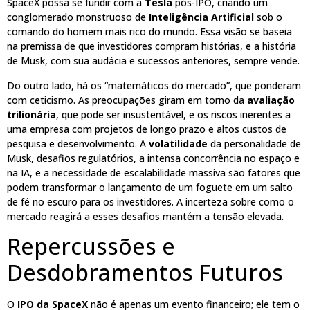
SpaceX possa se fundir com a
Tesla
pós-IPO, criando um
conglomerado monstruoso de
Inteligência Artificial
sob o
comando do homem mais rico do mundo. Essa visão se baseia
na premissa de que investidores compram histórias, e a história
de Musk, com sua audácia e sucessos anteriores, sempre vende.
Do outro lado, há os “matemáticos do mercado”, que ponderam
com ceticismo. As preocupações giram em torno da
avaliação
trilionária
, que pode ser insustentável, e os riscos inerentes a
uma empresa com projetos de longo prazo e altos custos de
pesquisa e desenvolvimento. A
volatilidade
da personalidade de
Musk, desafios regulatórios, a intensa concorrência no espaço e
na IA, e a necessidade de escalabilidade massiva são fatores que
podem transformar o lançamento de um foguete em um salto
de fé no escuro para os investidores. A incerteza sobre como o
mercado reagirá a esses desafios mantém a tensão elevada.
Repercussões e
Desdobramentos Futuros
O
IPO da SpaceX
não é apenas um evento financeiro; ele tem o