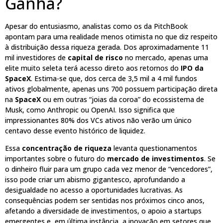
Ganha?
Apesar do entusiasmo, analistas como os da PitchBook
apontam para uma realidade menos otimista no que diz respeito
à distribuição dessa riqueza gerada. Dos aproximadamente 11
mil investidores de
capital de risco
no mercado, apenas uma
elite muito seleta terá acesso direto aos retornos do
IPO da
SpaceX
. Estima-se que, dos cerca de 3,5 mil a 4 mil fundos
ativos globalmente, apenas uns 700 possuem participação direta
na
SpaceX
ou em outras “joias da coroa” do ecossistema de
Musk, como Anthropic ou OpenAI. Isso significa que
impressionantes 80% dos VCs ativos não verão um único
centavo desse evento histórico de liquidez.
Essa
concentração de riqueza
levanta questionamentos
importantes sobre o futuro do
mercado de investimentos
. Se
o dinheiro fluir para um grupo cada vez menor de “vencedores”,
isso pode criar um abismo gigantesco, aprofundando a
desigualdade no acesso a oportunidades lucrativas. As
consequências podem ser sentidas nos próximos cinco anos,
afetando a diversidade de investimentos, o apoio a startups
emergentes e, em última instância, a inovação em setores que