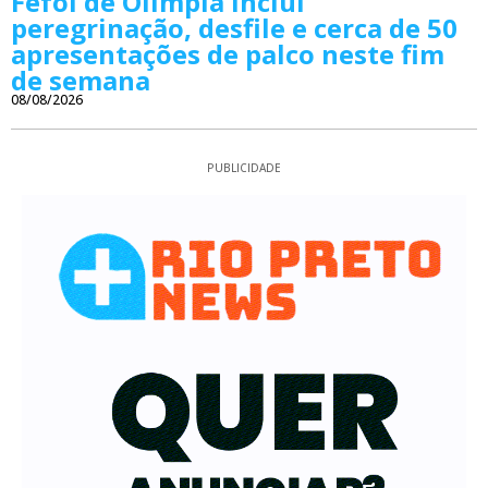
Fefol de Olímpia inclui
peregrinação, desfile e cerca de 50
apresentações de palco neste fim
de semana
08/08/2026
PUBLICIDADE