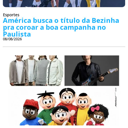
Esportes
América busca o título da Bezinha
pra coroar a boa campanha no
Paulista
08/08/2026