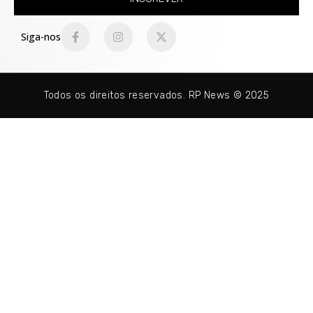
Siga-nos
Todos os direitos reservados. RP News © 2025