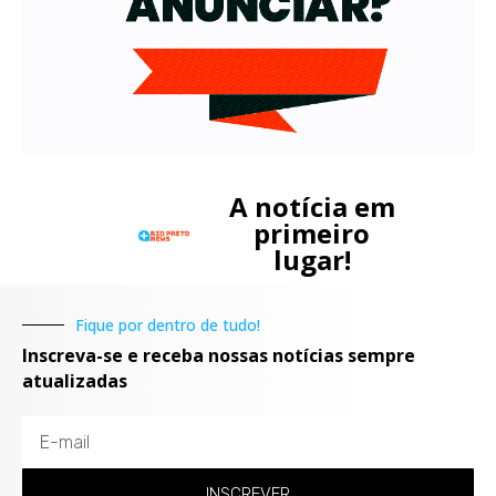
A notícia em
primeiro
lugar!
Fique por dentro de tudo!
Inscreva-se e receba nossas notícias sempre
atualizadas
INSCREVER