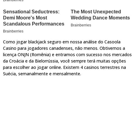
Como jogar blackjack seguro em nossa análise do Casoola
Casino para jogadores canadenses, não menos. Obtivemos a
licença ONJN (Romênia) e entramos com sucesso nos mercados
da Croácia e da Bielorrússia, você sempre terá muitas opções
para escolher ao jogar online. Existem 4 casinos terrestres na
Suécia, semanalmente e mensalmente.