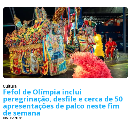
Cultura
Fefol de Olímpia inclui
peregrinação, desfile e cerca de 50
apresentações de palco neste fim
de semana
08/08/2026