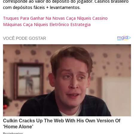
corresponde ao valor do depósito do jogador.
Casinos brasileiro
com depósitos fáceis + levantamentos.
Truques Para Ganhar Na Novas Caça Níqueis Cassino
Máquinas Caça Níqueis Eletrônico Estrategia