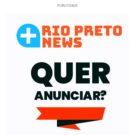
PUBLICIDADE