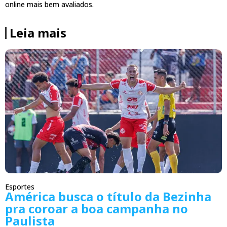
online mais bem avaliados.
Leia mais
Esportes
América busca o título da Bezinha
pra coroar a boa campanha no
Paulista