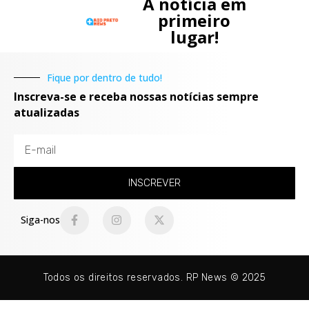
A notícia em
primeiro
lugar!
Fique por dentro de tudo!
Inscreva-se e receba nossas notícias sempre
atualizadas
INSCREVER
Siga-nos
Todos os direitos reservados. RP News © 2025