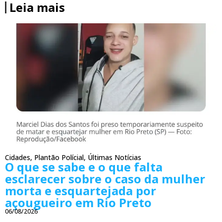
Leia mais
Cidades
,
Plantão Polícial
,
Últimas Notícias
O que se sabe e o que falta
esclarecer sobre o caso da mulher
morta e esquartejada por
açougueiro em Rio Preto
06/08/2026