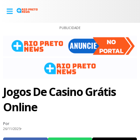
PUBLICIDADE
Jogos De Casino Grátis
Online
Por
26/11/2025