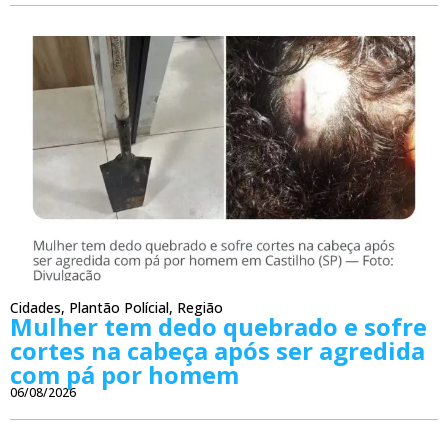
Cidades
,
Plantão Polícial
,
Região
Mulher tem dedo quebrado e sofre
cortes na cabeça após ser agredida
com pá por homem
06/08/2026