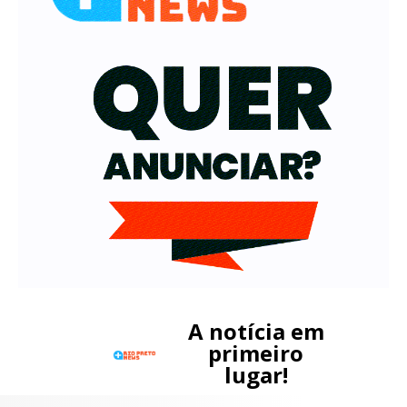
A notícia em
primeiro
lugar!