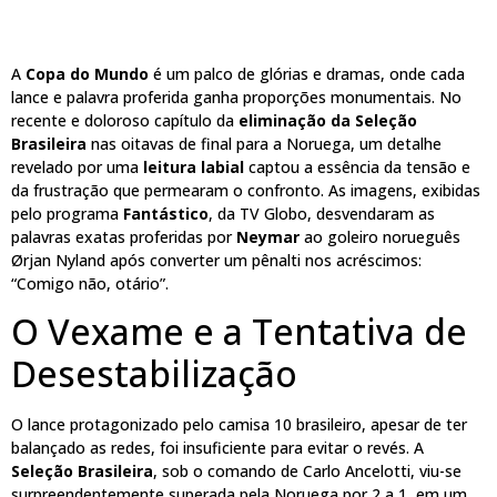
A
Copa do Mundo
é um palco de glórias e dramas, onde cada
lance e palavra proferida ganha proporções monumentais. No
recente e doloroso capítulo da
eliminação da Seleção
Brasileira
nas oitavas de final para a Noruega, um detalhe
revelado por uma
leitura labial
captou a essência da tensão e
da frustração que permearam o confronto. As imagens, exibidas
pelo programa
Fantástico
, da TV Globo, desvendaram as
palavras exatas proferidas por
Neymar
ao goleiro norueguês
Ørjan Nyland após converter um pênalti nos acréscimos:
“Comigo não, otário”.
O Vexame e a Tentativa de
Desestabilização
O lance protagonizado pelo camisa 10 brasileiro, apesar de ter
balançado as redes, foi insuficiente para evitar o revés. A
Seleção Brasileira
, sob o comando de Carlo Ancelotti, viu-se
surpreendentemente superada pela Noruega por 2 a 1, em um