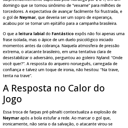
domingo que se tornou sinônimo de “vexame” para milhões de
torcedores. A expectativa de avançar facilmente foi frustrada, e
o gol de
Neymar
, que deveria ser um sopro de esperança,
acabou por se tornar um epitáfio para a campanha brasileira.
O que a
leitura labial
do
Fantástico
expôs não foi apenas uma
frase isolada, mas o ápice de um duelo psicológico iniciado
momentos antes da cobrança. Naquela atmosfera de pressão
extrema, o atacante brasileiro, em uma tentativa clara de
desestabilizar o adversário, perguntou ao goleiro Nyland: “Onde
você quer?”. A resposta do arqueiro norueguês, carregada de
confiança e talvez um toque de ironia, não hesitou: “Na trave,
tenta na trave”.
A Resposta no Calor do
Jogo
Essa troca de farpas pré-pênalti contextualiza a explosão de
Neymar
após a bola estufar a rede. Ao marcar o gol que,
ironicamente, não seria o da salvação, o atacante virou-se