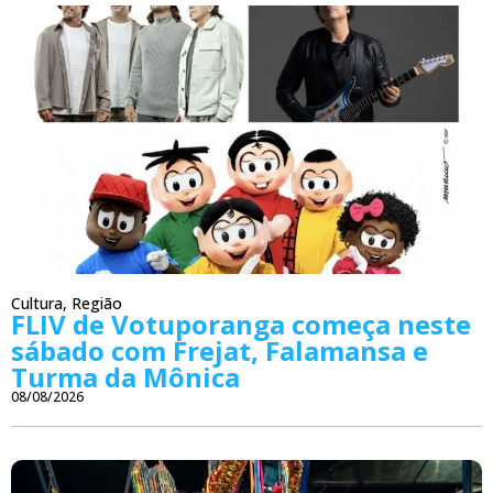
Cultura
,
Região
FLIV de Votuporanga começa neste
sábado com Frejat, Falamansa e
Turma da Mônica
08/08/2026