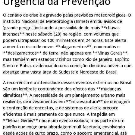
Urgência da Prevenção
O cenário de crise é agravado pelas previsões meteorológicas. O
Instituto Nacional de Meteorologia (Inmet) emitiu avisos de
‘grande perigo’, indicando a possibilidade de mais **chuvas
intensas** neste sábado (28) na região, com volumes que
podem ultrapassar os 100 milímetros em 24 horas. Este alerta
aumenta o risco de novos **alagamentos**, enxurradas e
**deslizamentos** de terra, não apenas em **Minas Gerais**,
mas também em estados vizinhos como Rio de Janeiro, Espírito
Santo e Bahia, evidenciando uma condição climática adversa que
abrange uma vasta área do Sudeste e Nordeste do Brasil.
A recorrência e a intensidade desses eventos extremos no Brasil
são um lembrete contundente dos efeitos das **mudanças
climáticas**. A necessidade de um planejamento urbano mais
resiliente, de investimentos em **infraestrutura** de drenagem
e contenção de encostas, e de sistemas de alerta precoce
eficientes é mais premente do que nunca. A tragédia em
**Minas Gerais** não é um evento isolado, mas parte de um
padrão que exige uma abordagem multifacetada, envolvendo
desde ações de curto prazo, como o socorro emergencial, até