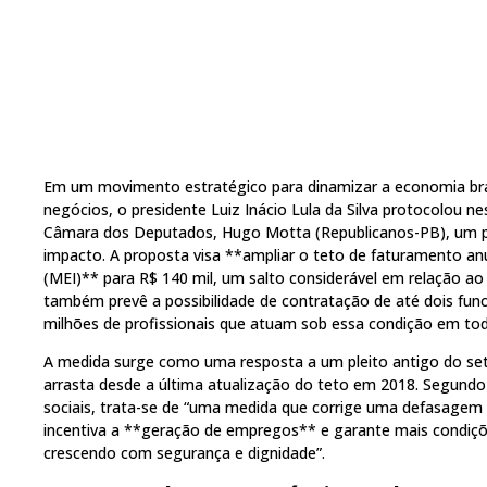
Em um movimento estratégico para dinamizar a economia brasi
negócios, o presidente Luiz Inácio Lula da Silva protocolou ne
Câmara dos Deputados, Hugo Motta (Republicanos-PB), um p
impacto. A proposta visa **ampliar o teto de faturamento a
(MEI)** para R$ 140 mil, um salto considerável em relação ao li
também prevê a possibilidade de contratação de até dois funci
milhões de profissionais que atuam sob essa condição em tod
A medida surge como uma resposta a um pleito antigo do set
arrasta desde a última atualização do teto em 2018. Segundo
sociais, trata-se de “uma medida que corrige uma defasagem 
incentiva a **geração de empregos** e garante mais condiçõe
crescendo com segurança e dignidade”.