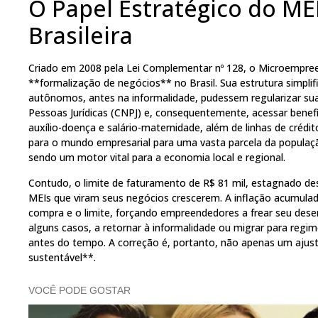
O Papel Estratégico do ME
Brasileira
Criado em 2008 pela Lei Complementar nº 128, o Microempreen
**formalização de negócios** no Brasil. Sua estrutura simpli
autônomos, antes na informalidade, pudessem regularizar sua
Pessoas Jurídicas (CNPJ) e, consequentemente, acessar benef
auxílio-doença e salário-maternidade, além de linhas de crédito
para o mundo empresarial para uma vasta parcela da populaç
sendo um motor vital para a economia local e regional.
Contudo, o limite de faturamento de R$ 81 mil, estagnado d
MEIs que viram seus negócios crescerem. A inflação acumula
compra e o limite, forçando empreendedores a frear seu des
alguns casos, a retornar à informalidade ou migrar para regi
antes do tempo. A correção é, portanto, não apenas um ajus
sustentável**.