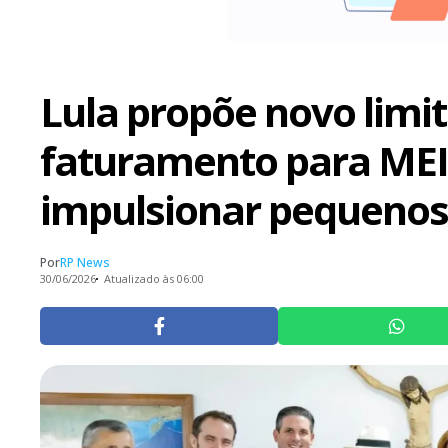
Lula propõe novo limit
faturamento para MEI
impulsionar pequenos
Por
RP News
30/06/2026
Atualizado às 06:00