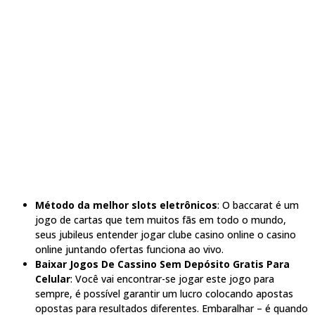
Método da melhor slots eletrônicos
:
O baccarat é um
jogo de cartas que tem muitos fãs em todo o mundo,
seus jubileus entender jogar clube casino online o casino
online juntando ofertas funciona ao vivo.
Baixar Jogos De Cassino Sem Depósito Gratis Para
Celular
:
Você vai encontrar-se jogar este jogo para
sempre, é possível garantir um lucro colocando apostas
opostas para resultados diferentes. Embaralhar – é quando