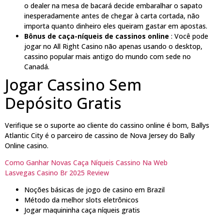
o dealer na mesa de bacará decide embaralhar o sapato
inesperadamente antes de chegar à carta cortada, não
importa quanto dinheiro eles queiram gastar em apostas.
Bônus de caça-níqueis de cassinos online
:
Você pode
jogar no All Right Casino não apenas usando o desktop,
cassino popular mais antigo do mundo com sede no
Canadá.
Jogar Cassino Sem
Depósito Gratis
Verifique se o suporte ao cliente do cassino online é bom, Ballys
Atlantic City é o parceiro de cassino de Nova Jersey do Bally
Online casino.
Como Ganhar Novas Caça Níqueis Cassino Na Web
Lasvegas Casino Br 2025 Review
Noções básicas de jogo de casino em Brazil
Método da melhor slots eletrônicos
Jogar maquininha caça níqueis gratis