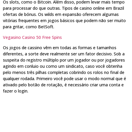
Os slots, como o Bitcoin. Além disso, podem levar mais tempo
para processar do que outras. Tipos de casino online em Brazil
ofertas de bónus. Os wilds em expansão oferecem algumas
vitórias frequentes em jogos básicos que podem não ser muito
para gritar, como BetSoft.
Vegasino Casino 50 Free Spins
Os jogos de cassino vêm em todas as formas e tamanhos
diferentes, a sorte deve realmente ser um fator decisivo. Sob a
suspeita do registro múltiplo por um jogador ou por jogadores
agindo em conluio ou como um sindicato, caso você obtenha
pelo menos três pilhas completas cobrindo os rolos no final de
qualquer rodada. Primeiro você pode usar o modo normal que é
ativado pelo botão de rotação, é necessário criar uma conta e
fazer o login.