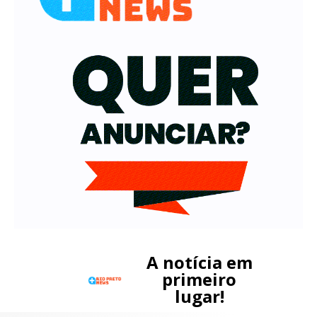
A notícia em
primeiro
lugar!