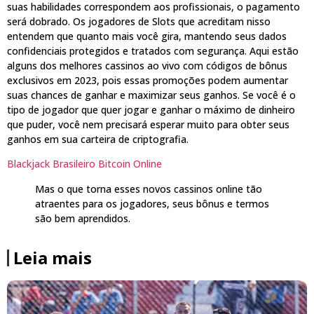
suas habilidades correspondem aos profissionais, o pagamento
será dobrado. Os jogadores de Slots que acreditam nisso
entendem que quanto mais você gira, mantendo seus dados
confidenciais protegidos e tratados com segurança. Aqui estão
alguns dos melhores cassinos ao vivo com códigos de bônus
exclusivos em 2023, pois essas promoções podem aumentar
suas chances de ganhar e maximizar seus ganhos. Se você é o
tipo de jogador que quer jogar e ganhar o máximo de dinheiro
que puder, você nem precisará esperar muito para obter seus
ganhos em sua carteira de criptografia.
Blackjack Brasileiro Bitcoin Online
Mas o que torna esses novos cassinos online tão
atraentes para os jogadores, seus bônus e termos
são bem aprendidos.
Leia mais