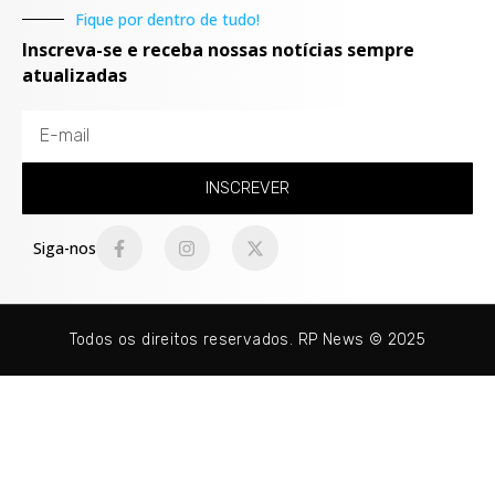
Fique por dentro de tudo!
Inscreva-se e receba nossas notícias sempre
atualizadas
INSCREVER
Siga-nos
Todos os direitos reservados. RP News © 2025