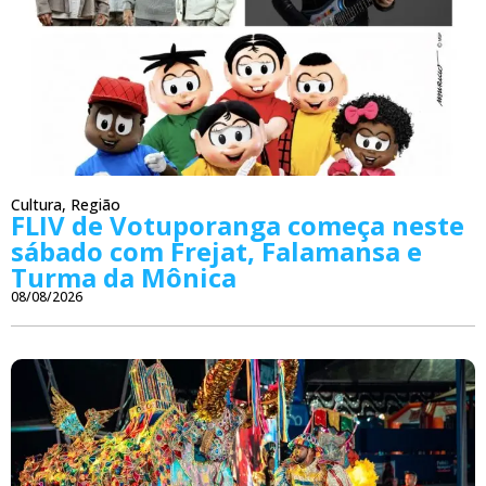
Cultura
,
Região
FLIV de Votuporanga começa neste
sábado com Frejat, Falamansa e
Turma da Mônica
08/08/2026