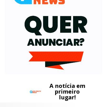
A notícia em
primeiro
lugar!