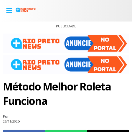
PUBLICIDADE
Método Melhor Roleta
Funciona
Por
26/11/2025